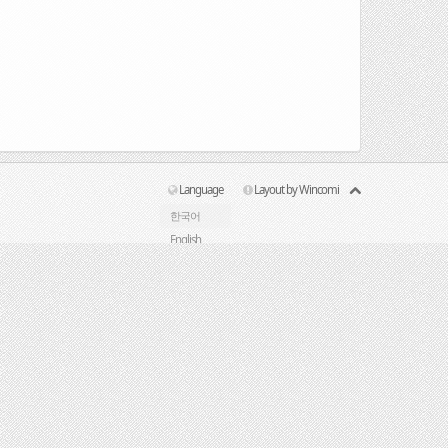
Language
Layout by Wincomi
한국어
English