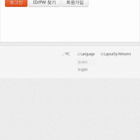
ID/PW 찾기
회원가입
Link
PC
Language
Layout by Wincomi
한국어
English