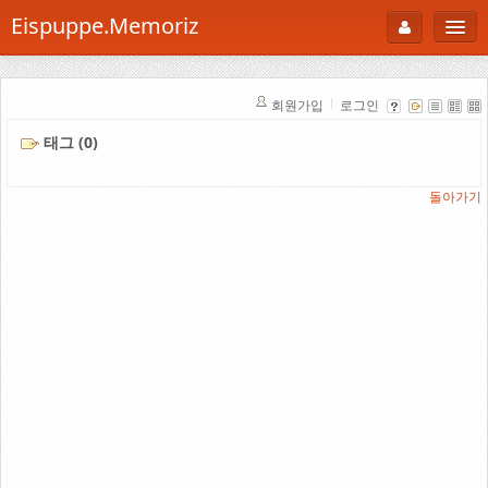
Eispuppe.Memoriz
About
회원가입
로그인
AboutTori
태그 (0)
로그인
Photo
Gallery
돌아가기
Snaps
B Cut
Portfolio
백과사전
공부방
Footprint