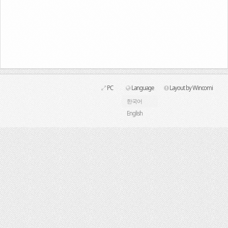
Link
PC
Language
Layout by Wincomi
한국어
English