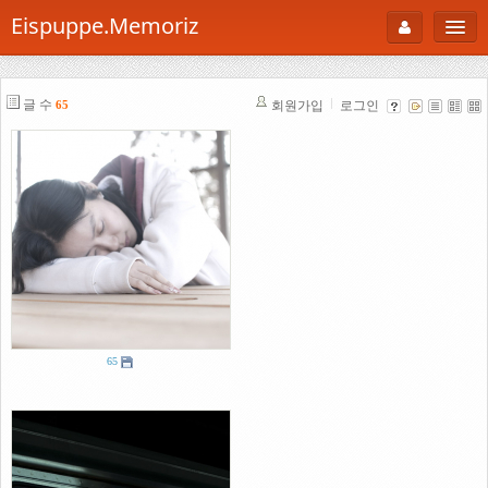
Eispuppe.Memoriz
About
글 수
회원가입
로그인
65
AboutTori
로그인
Photo
Gallery
Snaps
B Cut
Portfolio
65
백과사전
공부방
Footprint