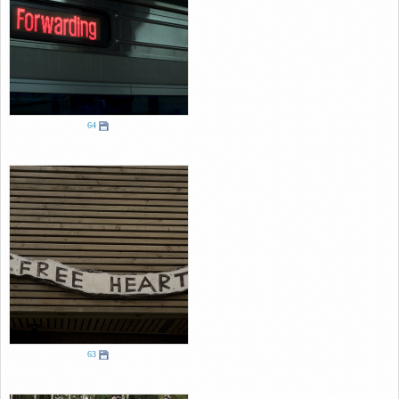
Link
64
63