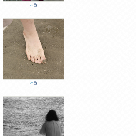
61
60