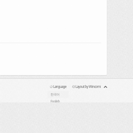
Language
Layout by Wincomi
한국어
English