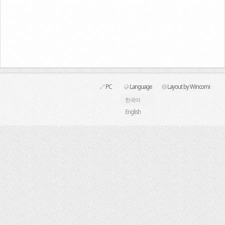
Link
PC
Language
Layout by Wincomi
한국어
English