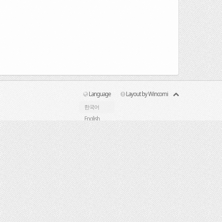
Language
Layout by Wincomi
한국어
English