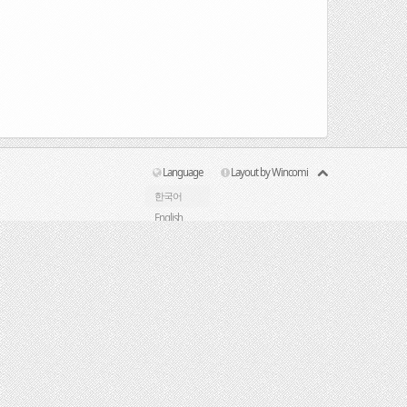
Language
Layout by Wincomi
한국어
English