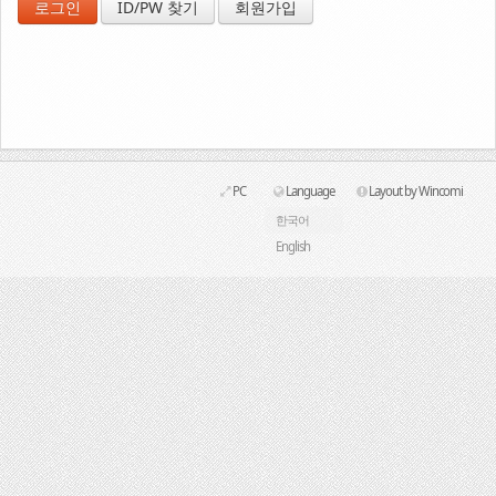
ID/PW 찾기
회원가입
Link
PC
Language
Layout by Wincomi
한국어
English