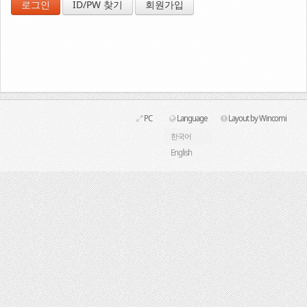
ID/PW 찾기
회원가입
Link
PC
Language
Layout by Wincomi
한국어
English