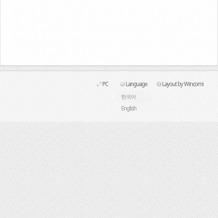
Link
PC
Language
Layout by Wincomi
한국어
English