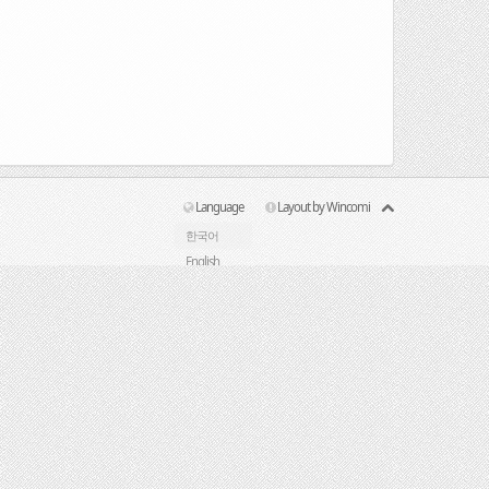
Language
Layout by Wincomi
한국어
English