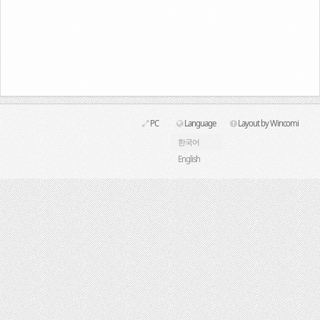
Link
PC
Language
Layout by Wincomi
한국어
English