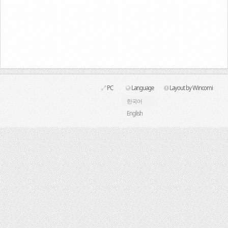
Link
PC
Language
Layout by Wincomi
한국어
English