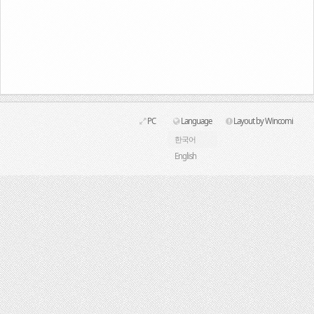
Link
PC
Language
Layout by Wincomi
한국어
English