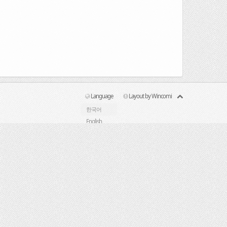
Language
Layout by Wincomi
한국어
English