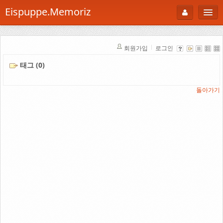
Eispuppe.Memoriz
About
회원가입
로그인
AboutTori
태그 (0)
로그인
Photo
Gallery
돌아가기
Snaps
B Cut
Portfolio
백과사전
공부방
Footprint