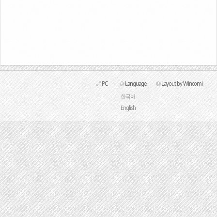
Link
PC
Language
Layout by Wincomi
한국어
English