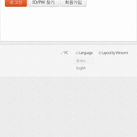
ID/PW 찾기
회원가입
Link
PC
Language
Layout by Wincomi
한국어
English