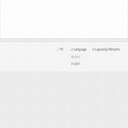
Link
PC
Language
Layout by Wincomi
한국어
English