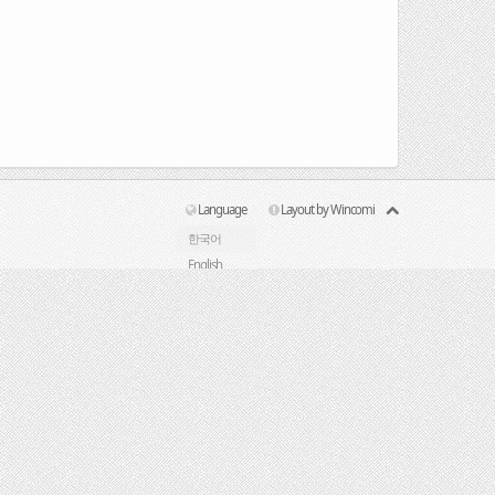
Language
Layout by Wincomi
한국어
English