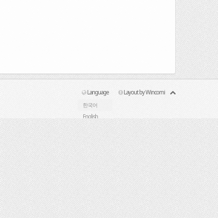
Language
Layout by Wincomi
한국어
English