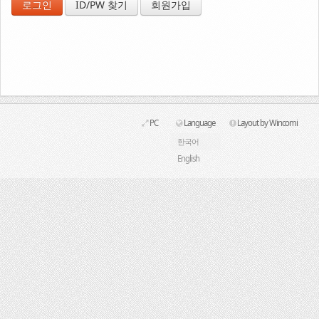
ID/PW 찾기
회원가입
Link
PC
Language
Layout by Wincomi
한국어
English