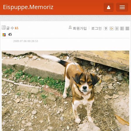
Eispuppe.Memoriz
About
글 수
회원가입
로그인
65
AboutTori
45
로그인
Photo
2009.07.06 00:28:53
Gallery
Snaps
B Cut
Portfolio
백과사전
공부방
Footprint