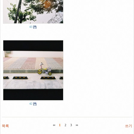
43
42
목록
1
2
3
쓰기