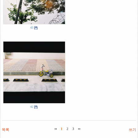
43
42
목록
1
2
3
쓰기