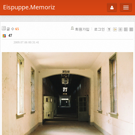
Eispuppe.Memoriz
About
글 수
회원가입
로그인
65
AboutTori
47
로그인
Photo
2009.07.06 00:31:41
Gallery
Snaps
B Cut
Portfolio
백과사전
공부방
Footprint