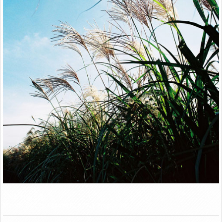
Link
2008. 하늘공원
Minolta α-807si / 24mm F2.8 / Fuji Proplus 100