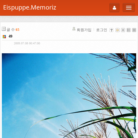
Eispuppe.Memoriz
About
글 수
회원가입
로그인
65
AboutTori
49
로그인
Photo
2009.07.08 00:47:00
Gallery
Snaps
B Cut
Portfolio
백과사전
공부방
Footprint