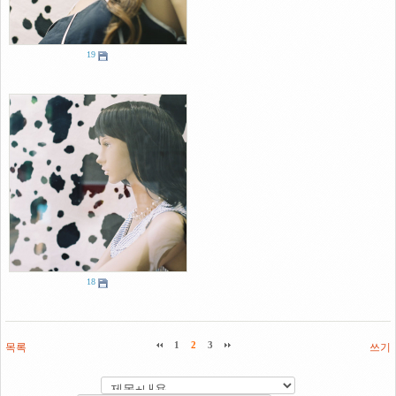
19
18
목록
1
2
3
쓰기