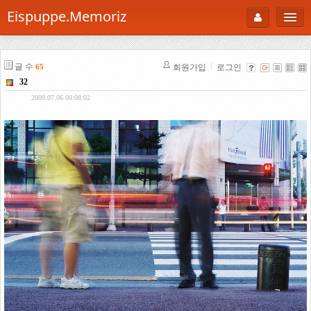
Eispuppe.Memoriz
About
글 수
회원가입
로그인
65
AboutTori
32
로그인
Photo
2009.07.06 00:08:02
Gallery
Snaps
B Cut
Portfolio
백과사전
공부방
Footprint