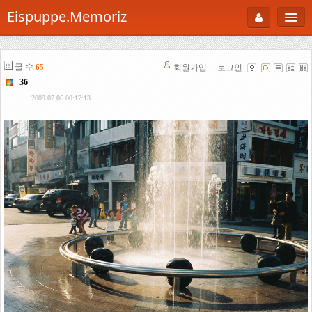
Eispuppe.Memoriz
About
글 수
회원가입
로그인
65
AboutTori
36
로그인
Photo
2009.07.06 00:17:13
Gallery
Snaps
B Cut
Portfolio
백과사전
공부방
Footprint