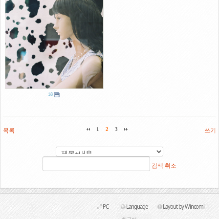
18
목록
1
2
3
쓰기
검색
취소
PC
Language
Layout by Wincomi