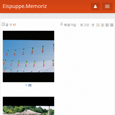
Eispuppe.Memoriz
About
글 수
회원가입
로그인
65
AboutTori
로그인
Photo
Gallery
Snaps
B Cut
Portfolio
41
백과사전
공부방
Footprint