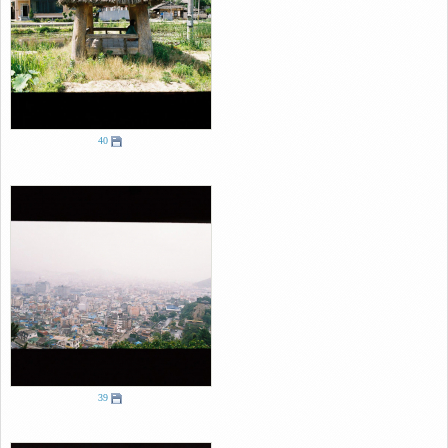
Link
40
39