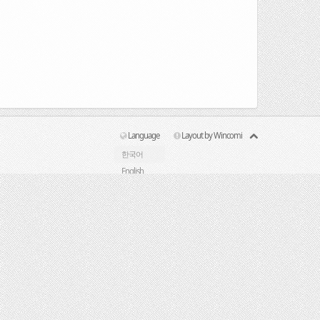
Language
Layout by Wincomi
한국어
English