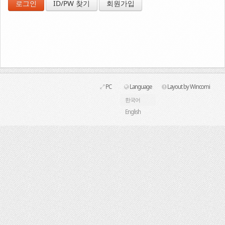
ID/PW 찾기
회원가입
Link
PC
Language
Layout by Wincomi
한국어
English