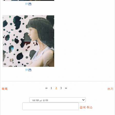
19
18
목록
1
2
3
쓰기
검색
취소