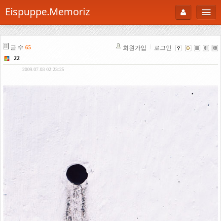
Eispuppe.Memoriz
About
글 수
회원가입
로그인
65
AboutTori
22
로그인
Photo
2009.07.03 02:23:25
Gallery
Snaps
B Cut
Portfolio
백과사전
공부방
Footprint