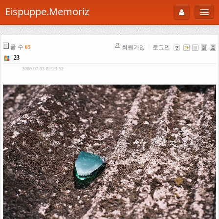
Eispuppe.Memoriz
About
글 수
회원가입
로그인
65
AboutTori
23
로그인
Photo
2009.07.03 02:23:52
Gallery
Snaps
B Cut
Portfolio
백과사전
공부방
Footprint