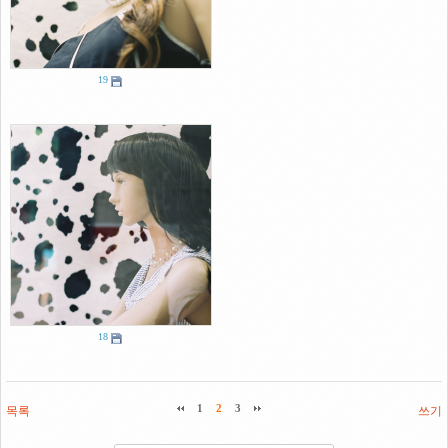
19
18
목록
1
2
3
쓰기