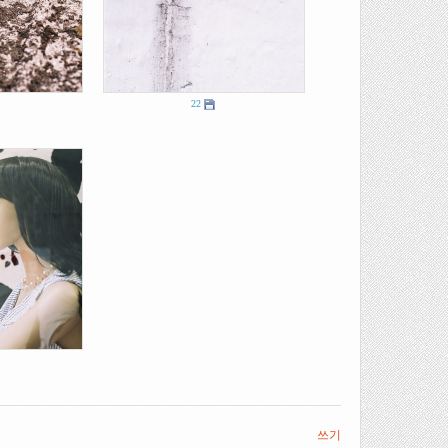
22
쓰기