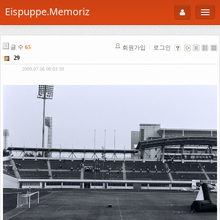
Eispuppe.Memoriz
About
글 수
회원가입
로그인
65
AboutTori
29
로그인
Photo
2009.07.06 00:03:59
Gallery
Snaps
B Cut
Portfolio
백과사전
공부방
Footprint