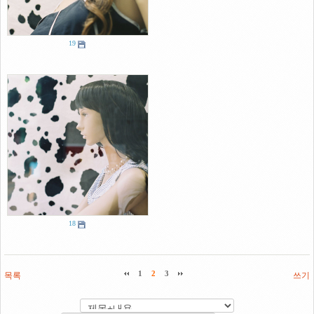
19
18
목록
1
2
3
쓰기