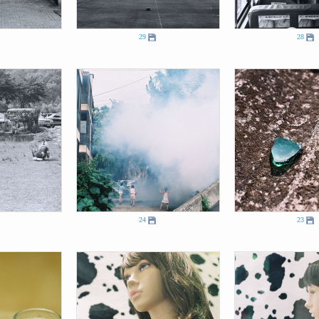
29
28
24
23