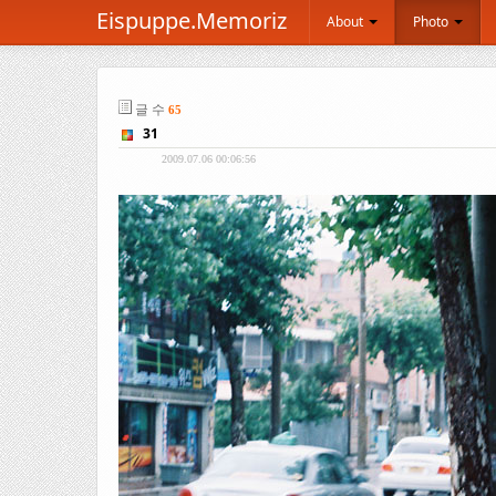
Eispuppe.Memoriz
About
Photo
글 수
65
31
2009.07.06 00:06:56