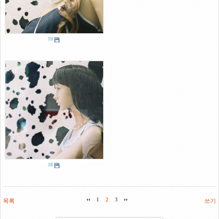
19
18
목록
1
2
3
쓰기