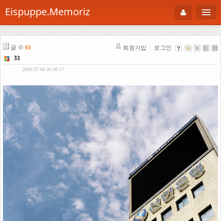
Eispuppe.Memoriz
About
글 수
회원가입
로그인
65
AboutTori
33
로그인
Photo
2009.07.06 00:09:17
Gallery
Snaps
B Cut
Portfolio
백과사전
공부방
Footprint