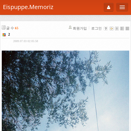
Eispuppe.Memoriz
About
글 수
회원가입
로그인
65
AboutTori
2
로그인
Photo
2009.07.03 02:05:58
Gallery
Snaps
B Cut
Portfolio
백과사전
공부방
Footprint