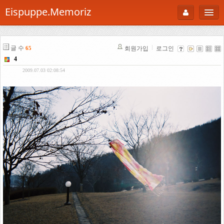
Eispuppe.Memoriz
About
글 수
회원가입
로그인
65
AboutTori
4
로그인
Photo
2009.07.03 02:08:54
Gallery
Snaps
B Cut
Portfolio
백과사전
공부방
Footprint