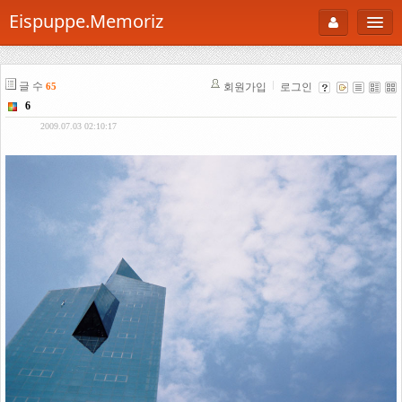
Eispuppe.Memoriz
About
글 수
회원가입
로그인
65
AboutTori
6
로그인
Photo
2009.07.03 02:10:17
Gallery
Snaps
B Cut
Portfolio
백과사전
공부방
Footprint