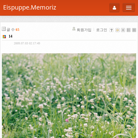
Eispuppe.Memoriz
About
글 수
회원가입
로그인
65
AboutTori
14
로그인
Photo
2009.07.03 02:17:49
Gallery
Snaps
B Cut
Portfolio
백과사전
공부방
Footprint