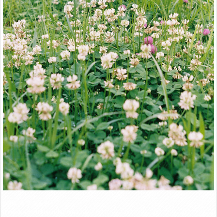
Link
2006. 청주 무심천
Ricoh KR-5 / Rikonar 50mm F2.2