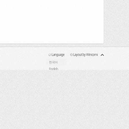
Language
Layout by Wincomi
한국어
English