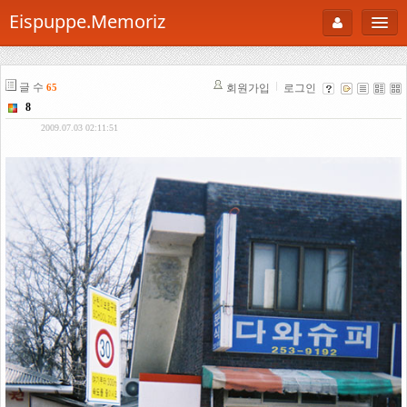
Eispuppe.Memoriz
About
글 수
회원가입
로그인
65
AboutTori
8
로그인
Photo
2009.07.03 02:11:51
Gallery
Snaps
B Cut
Portfolio
백과사전
공부방
Footprint