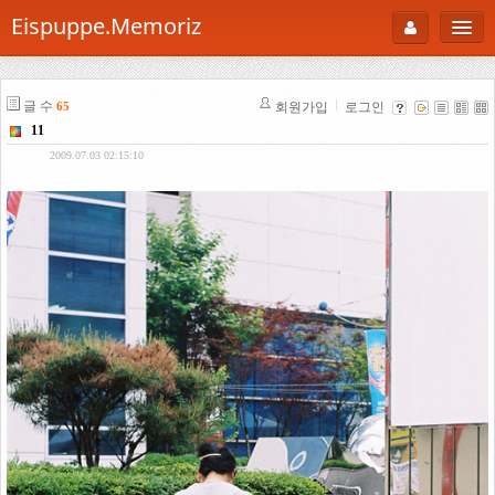
Eispuppe.Memoriz
About
글 수
회원가입
로그인
65
AboutTori
11
로그인
Photo
2009.07.03 02:15:10
Gallery
Snaps
B Cut
Portfolio
백과사전
공부방
Footprint