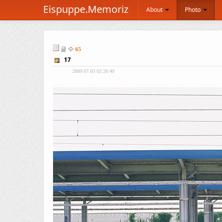
Eispuppe.Memoriz
About
Photo
글 수
65
17
2009.07.03 02:20:49