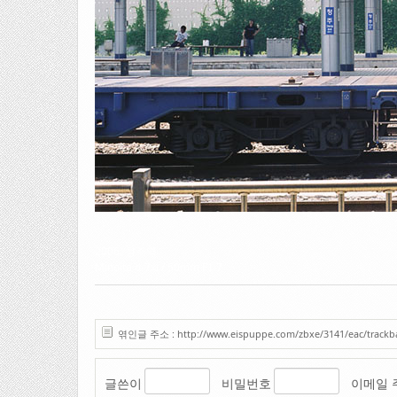
2006. 청주역
Minolta α-7xi / 50mm F1.7
엮인글 주소 : http://www.eispuppe.com/zbxe/3141/eac/trackb
글쓴이
비밀번호
이메일 