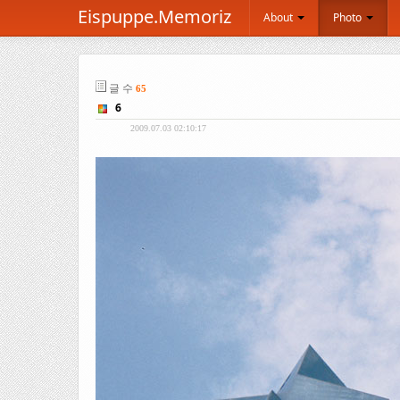
Eispuppe.Memoriz
About
Photo
글 수
65
6
2009.07.03 02:10:17