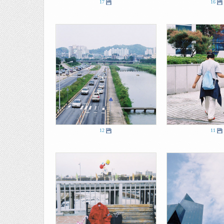
17
16
12
11