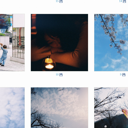
15
14
10
9