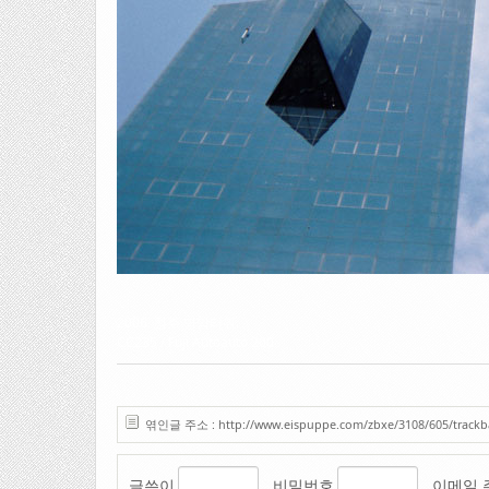
2006. 청주 명암타워.
CC235 / Fuji Autoauto 200
엮인글 주소 : http://www.eispuppe.com/zbxe/3108/605/trackb
글쓴이
비밀번호
이메일 