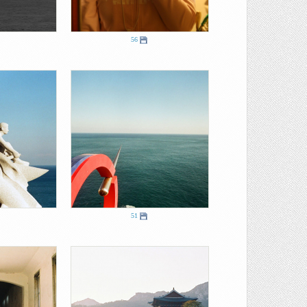
56
51