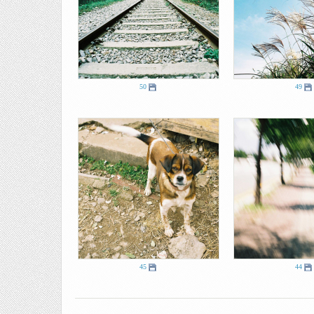
50
49
45
44