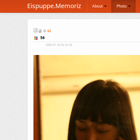
Eispuppe.Memoriz
About
Photo
글 수
65
56
2009.07.10 02:25:36