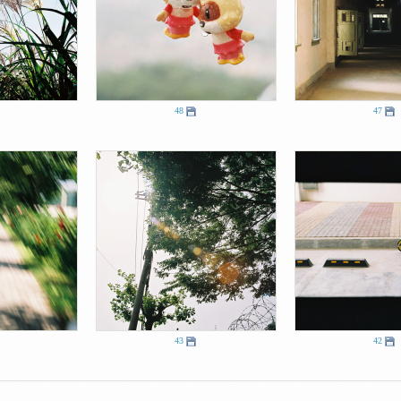
48
47
43
42