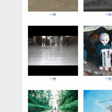
60
59
55
54