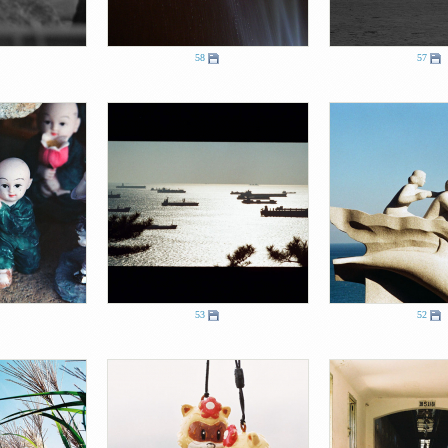
58
57
53
52