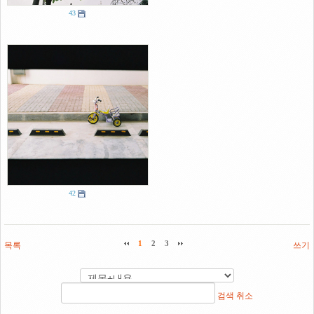
43
42
목록
1
2
3
쓰기
검색
취소