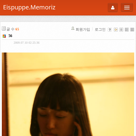
Eispuppe.Memoriz
About
글 수
회원가입
로그인
65
AboutTori
56
로그인
Photo
2009.07.10 02:25:36
Gallery
Snaps
B Cut
Portfolio
백과사전
공부방
Footprint