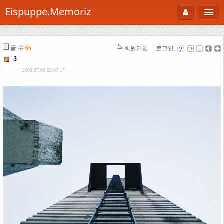
Eispuppe.Memoriz
About
글 수
회원가입
로그인
65
AboutTori
3
로그인
Photo
2009.07.03 02:07:17
Gallery
Snaps
B Cut
Portfolio
백과사전
공부방
Footprint