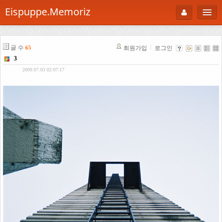
Eispuppe.Memoriz
About
글 수
회원가입
로그인
65
AboutTori
3
로그인
Photo
2009.07.03 02:07:17
Gallery
Snaps
B Cut
Portfolio
백과사전
공부방
Footprint