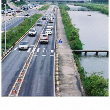
Link
2006. 청주 무심천
Ricoh KR-5 / Rikonar 50mm F2.2