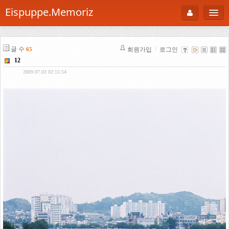
Eispuppe.Memoriz
About
글 수
회원가입
로그인
65
AboutTori
12
로그인
Photo
2009.07.03 02:15:54
Gallery
Snaps
B Cut
Portfolio
백과사전
공부방
Footprint